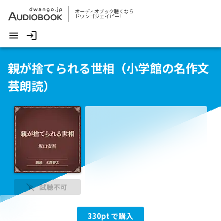
オーディオブック聴くなら
ドワンゴジェイピー!
親が捨てられる世相（小学館の名作文
芸朗読）
試聴不可
330
pt で購入