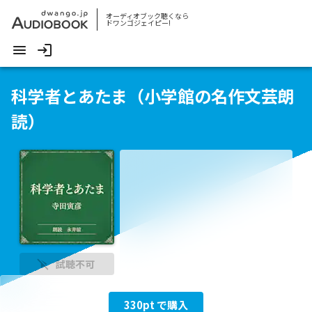
オーディオブック聴くなら
ドワンゴジェイピー!
科学者とあたま（小学館の名作文芸朗
読）
試聴不可
330
pt で購入