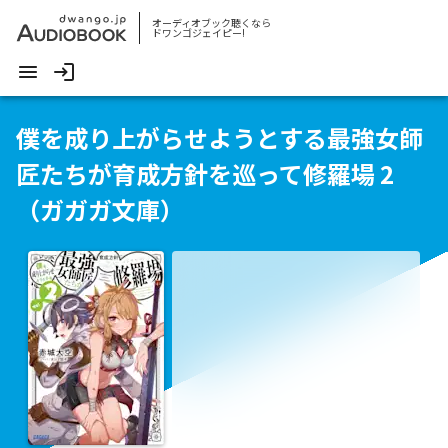
オーディオブック聴くなら
ドワンゴジェイピー!
僕を成り上がらせようとする最強女師
匠たちが育成方針を巡って修羅場 2
（ガガガ文庫）