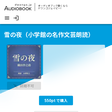
オーディオブック聴くなら
ドワンゴジェイピー!
雪の夜（小学館の名作文芸朗読）
試聴不可
550
pt で購入