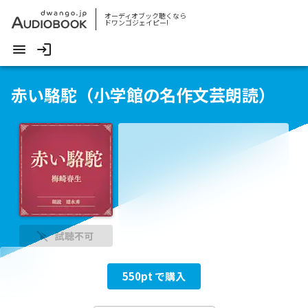
オーディオブック聴くなら
ドワンゴジェイピー!
赤い駱駝（小学館の名作文芸朗読）
試聴不可
550
pt で購入