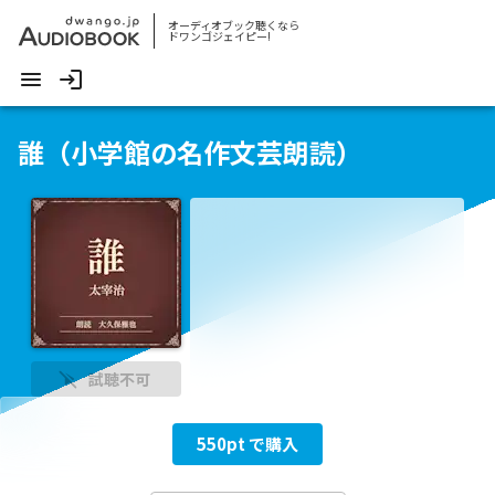
オーディオブック聴くなら
ドワンゴジェイピー!
誰（小学館の名作文芸朗読）
試聴不可
550
pt で購入