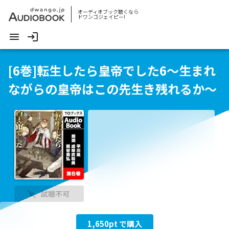
オーディオブック聴くなら
ドワンゴジェイピー!
[6巻]転生したら皇帝でした6～生まれ
ながらの皇帝はこの先生き残れるか～
試聴不可
1,650
pt で購入