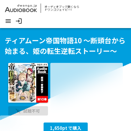
オーディオブック聴くなら
ドワンゴジェイピー!
ティアムーン帝国物語10 ～断頭台から
始まる、姫の転生逆転ストーリー～
試聴不可
1,650
pt で購入