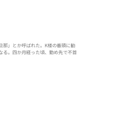
旦那」とか呼ばれた。K楼の番頭に勧
なる。四か月経った頃、勤め先で不首