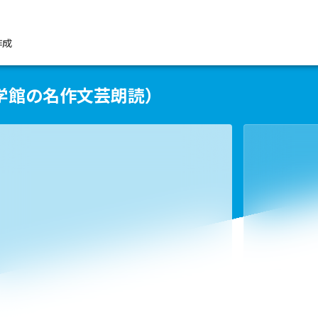
作成
学館の名作文芸朗読）