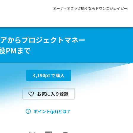
オーディオブック聴くならドワンゴジェイピー!
ニアからプロジェクトマネー
役PMまで
3,190
pt で購入
お気に入り登録
ポイント(pt)とは？