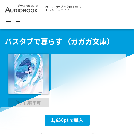
オーディオブック聴くなら
ドワンゴジェイピー!
バスタブで暮らす （ガガガ文庫）
試聴不可
1,650
pt で購入