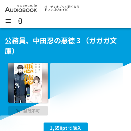
オーディオブック聴くなら
ドワンゴジェイピー!
公務員、中田忍の悪徳 3 （ガガガ文
庫）
試聴不可
1,650
pt で購入