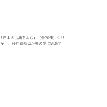
「日本の古典をよむ」（全20冊）シリ
日記』、藤原道綱母が夫の愛に飢渇す