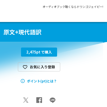
オーディオブック聴くならドワンゴジェイピー!
）原文+現代語訳
2,475
pt で購入
お気に入り登録
ポイント(pt)とは？