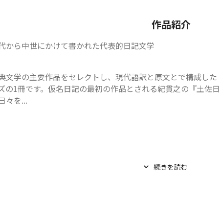
作品紹介
代から中世にかけて書かれた代表的日記文学
典文学の主要作品をセレクトし、現代語訳と原文とで構成した
ズの1冊です。仮名日記の最初の作品とされる紀貫之の『土佐
日々を...
続きを読む