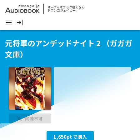
オーディオブック聴くなら
ドワンゴジェイピー!
元将軍のアンデッドナイト 2 （ガガガ
文庫）
試聴不可
1,650
pt で購入