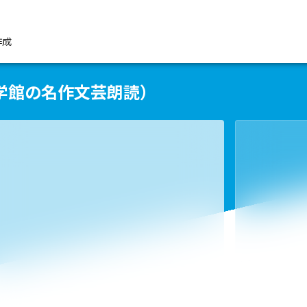
作成
学館の名作文芸朗読）