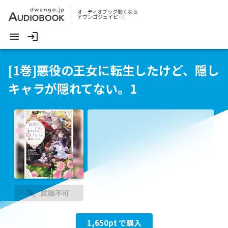
オーディオブック聴くなら
ドワンゴジェイピー!
[1巻]悪役の王女に転生したけど、隠し
キャラが隠れてない。1
試聴不可
1,650
pt で購入