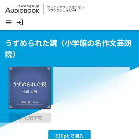
オーディオブック聴くなら
ドワンゴジェイピー!
うずめられた鏡（小学館の名作文芸朗
読）
試聴不可
330
pt で購入