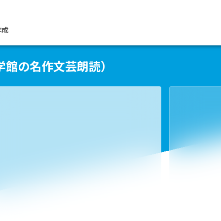
作成
学館の名作文芸朗読）