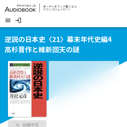
オーディオブック聴くなら
ドワンゴジェイピー!
逆説の日本史〈21〉幕末年代史編4
高杉晋作と維新回天の謎
試聴不可