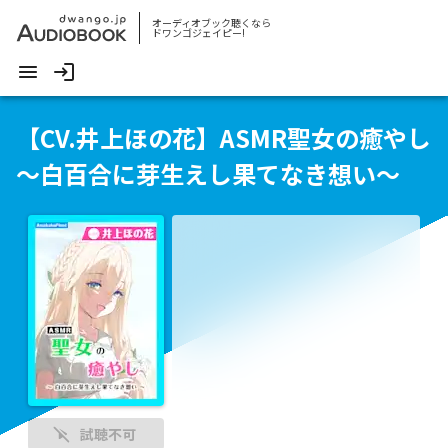
オーディオブック聴くなら
ドワンゴジェイピー!
【CV.井上ほの花】ASMR聖女の癒やし
～白百合に芽生えし果てなき想い～
試聴不可