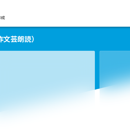
作成
作文芸朗読）