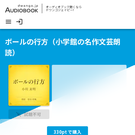
オーディオブック聴くなら
ドワンゴジェイピー!
ボールの行方（小学館の名作文芸朗
読）
試聴不可
330
pt で購入