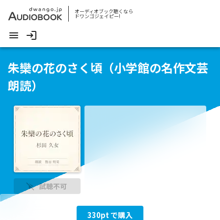
オーディオブック聴くなら
ドワンゴジェイピー!
朱欒の花のさく頃（小学館の名作文芸
朗読）
試聴不可
330
pt で購入