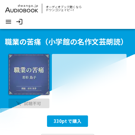
オーディオブック聴くなら
ドワンゴジェイピー!
職業の苦痛（小学館の名作文芸朗読）
試聴不可
330
pt で購入