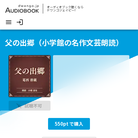
オーディオブック聴くなら
ドワンゴジェイピー!
父の出郷（小学館の名作文芸朗読）
試聴不可
550
pt で購入