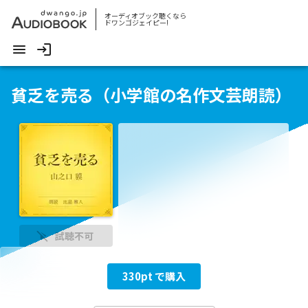
オーディオブック聴くなら
ドワンゴジェイピー!
貧乏を売る（小学館の名作文芸朗読）
試聴不可
330
pt で購入