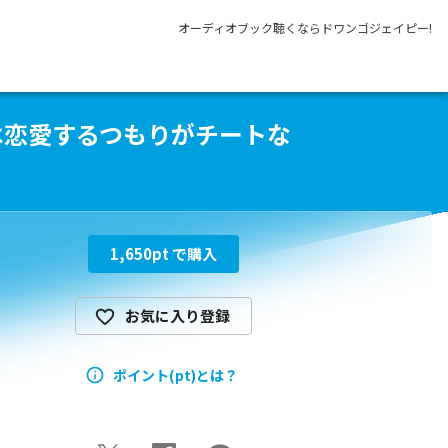
オーディオブック聴くならドワンゴジェイピー!
は恋愛するつもりがチートな
1,650
pt で購入
お気に入り登録
ポイント(pt)とは？