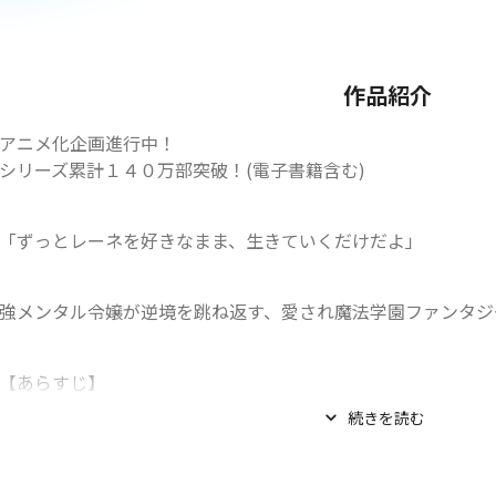
作品紹介
アニメ化企画進行中！

シリーズ累計１４０万部突破！(電子書籍含む)
「ずっとレーネを好きなまま、生きていくだけだよ」
強メンタル令嬢が逆境を跳ね返す、愛され魔法学園ファンタジ
【あらすじ】
続きを読む
「ロミオと...