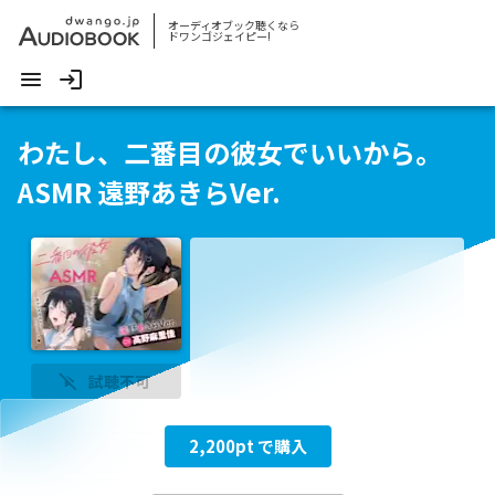
オーディオブック聴くなら
ドワンゴジェイピー!
わたし、二番目の彼女でいいから。
ASMR 遠野あきらVer.
試聴不可
2,200
pt で購入