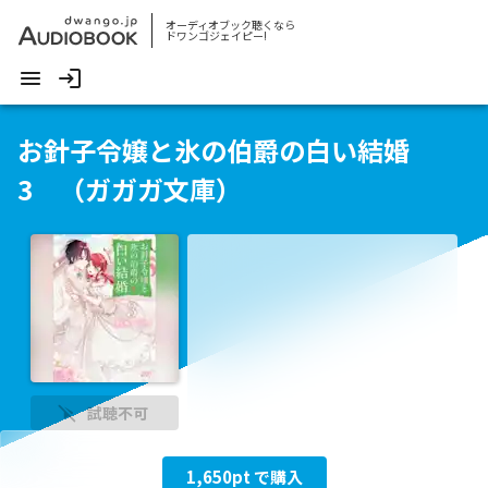
オーディオブック聴くなら
ドワンゴジェイピー!
お針子令嬢と氷の伯爵の白い結婚
3 （ガガガ文庫）
試聴不可
1,650
pt で購入