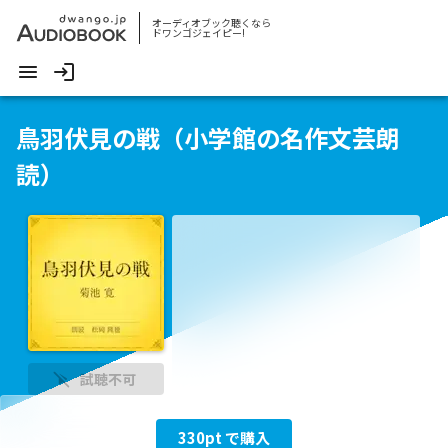
オーディオブック聴くなら
ドワンゴジェイピー!
鳥羽伏見の戦（小学館の名作文芸朗
読）
試聴不可
330
pt で購入