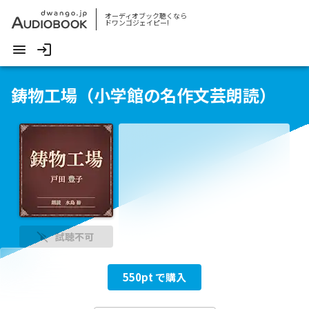
オーディオブック聴くなら
ドワンゴジェイピー!
鋳物工場（小学館の名作文芸朗読）
試聴不可
550
pt で購入