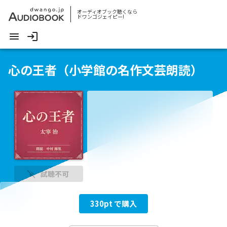
オーディオブック聴くなら
ドワンゴジェイピー!
心の王者（小学館の名作文芸朗読）
試聴不可
330
pt で購入