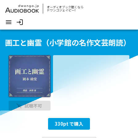
オーディオブック聴くなら
ドワンゴジェイピー!
画工と幽霊（小学館の名作文芸朗読）
試聴不可
330
pt で購入