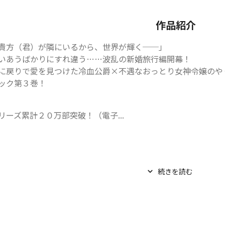
作品紹介
貴方（君）が隣にいるから、世界が輝く──」

いあうばかりにすれ違う……波乱の新婚旅行編開幕！

に戻りで愛を見つけた冷血公爵×不遇なおっとり女神令嬢のや
ック第３巻！
リーズ累計２０万部突破！（電子...
続きを読む