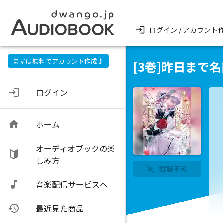
ログイン / アカウント
まずは無料でアカウント作成♪
[3巻]昨日ま
ログイン
ホーム
オーディオブックの楽
しみ方
試聴不可
音楽配信サービスへ
最近見た商品