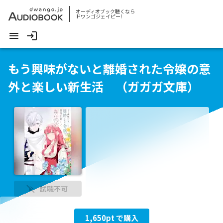
オーディオブック聴くなら
ドワンゴジェイピー!
もう興味がないと離婚された令嬢の意
外と楽しい新生活 （ガガガ文庫）
試聴不可
1,650
pt で購入