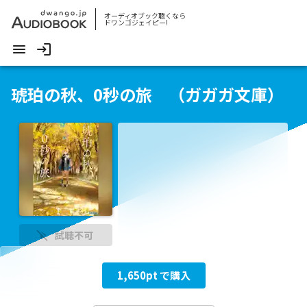
オーディオブック聴くなら
ドワンゴジェイピー!
琥珀の秋、0秒の旅 （ガガガ文庫）
試聴不可
1,650
pt で購入