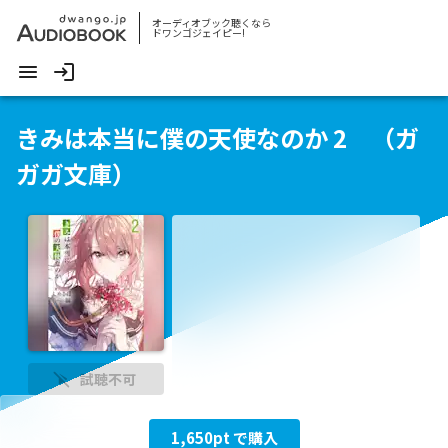
オーディオブック聴くなら
ドワンゴジェイピー!
きみは本当に僕の天使なのか 2 （ガ
ガガ文庫）
試聴不可
1,650
pt で購入