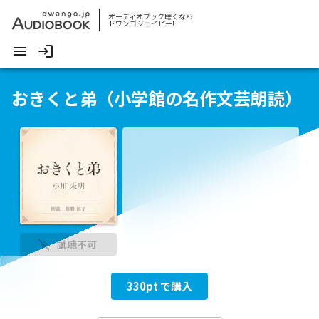
オーディオブック聴くなら
ドワンゴジェイピー!
おきくと弟（小学館の名作文芸朗読）
試聴不可
330
pt で購入