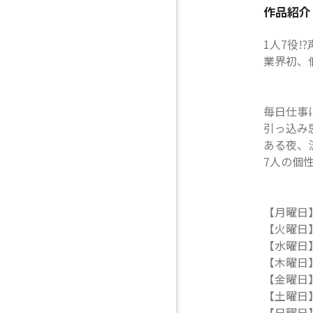
作品紹介
1人7役!
業界初、
毎日仕事
引っ込み
ある夜、
7人の個
【月曜日】
【火曜日】
【水曜日】
【木曜日】
【金曜日】
【土曜日】
【日曜日】