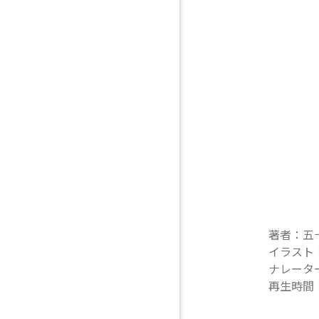
著者：五十
イラスト
ナレータ
再生時間：0