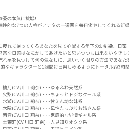
?声優の本気に挑戦!
個性的な7つの人格がアナタの一週間を毎日癒やしてくれる新感
に疲れて帰ってくるあなたを見て心配する年下の幼馴染、日菜（
思案な日菜はなにかしてあげたいと思いつつも出来ないやきも
流れ星を見つけて何の気なしに、思いつく限りの方法であなた
性的なキャラクターと1週間毎日楽しめるようにトータル約3時
柚月(CV.川口 莉奈)……ゆるふわ天然系
火梨(CV.川口 莉奈)……ちょっとドジなクール系
水瀬(CV.川口 莉奈)……甘えん坊な妹系
木陰(CV.川口 莉奈)……母性たっぷりお姉さん系
茜音(CV.川口 莉奈)……家庭的な純情ギャル系
土茉莉(CV.川口 莉奈)…人見知りオタク系
日菜(CV.川口 莉奈)……王道ヒロイン系