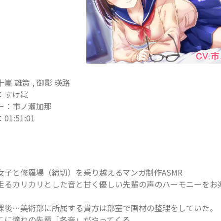
嵐 雄策 , 御影 瑛路
：すけ㌠
ー：市ノ瀬加那
1:51:01
女子と修羅場（締切）を乗り越えるマンガ制作ASMR
走るカリカリとした音と甘く優しい先輩の声のハーモニーをお
課後…美術部に所属する貴方は部室で画材の整理をしていた。
こに憧れの先輩「冬奈」がやってくる。