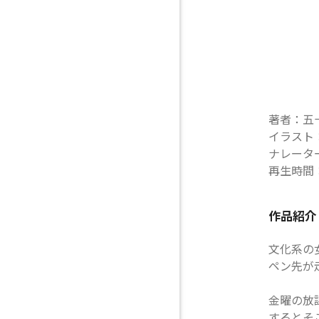
著者：五十
イラスト
ナレータ
再生時間：0
作品紹介
文化系の
ペン先が
金曜の放
するとそ