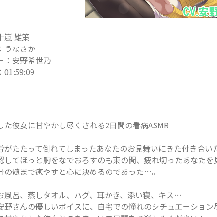
十嵐 雄策
：うなさか
ー：安野希世乃
1:59:09
した彼女に甘やかし尽くされる2日間の看病ASMR
労がたたって倒れてしまったあなたのお見舞いにきた付き合いた
認してほっと胸をなでおろすのも束の間、疲れ切ったあなたを
骨の髄まで癒やすと心に決めるのであった…。
お風呂、蒸しタオル、ハグ、耳かき、添い寝、キス…
安野さんの優しいボイスに、自宅での憧れのシチュエーション