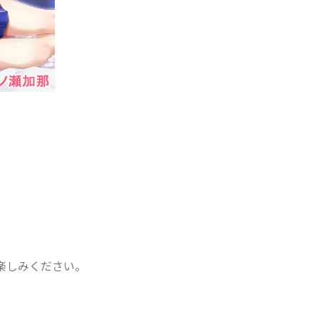
楽しみください。