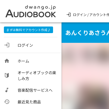
ログイン / アカウント
まずは無料でアカウント作成♪
あんくりあさうん
ログイン
ホーム
オーディオブックの楽
しみ方
音楽配信サービスへ
最近見た商品