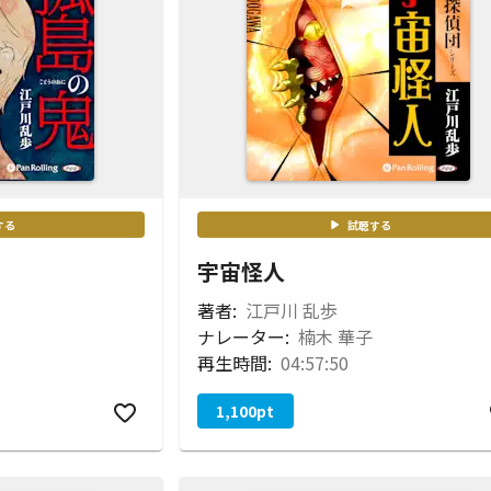
する
試聴する
宇宙怪人
著者:
江戸川 乱歩
ナレーター:
楠木 華子
再生時間:
04:57:50
1,100
pt