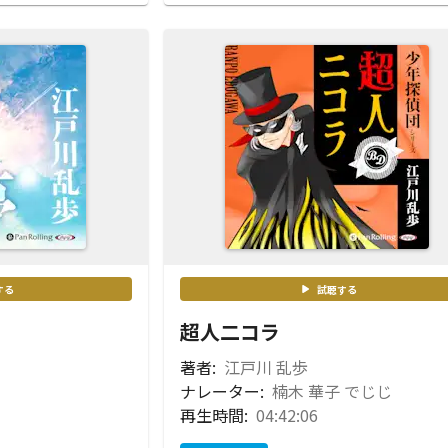
する
試聴する
超人二コラ
著者:
江戸川 乱歩
ナレーター:
楠木 華子 でじじ
再生時間:
04:42:06