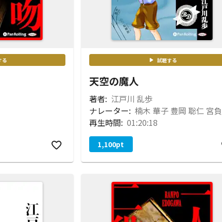
する
試聴する
天空の魔人
著者:
江戸川 乱歩
ナレーター:
再生時間:
01:20:18
1,100
pt