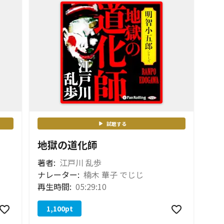
試聴する
地獄の道化師
著者:
江戸川 乱歩
ナレーター:
楠木 華子 でじじ
再生時間:
05:29:10
1,100
pt