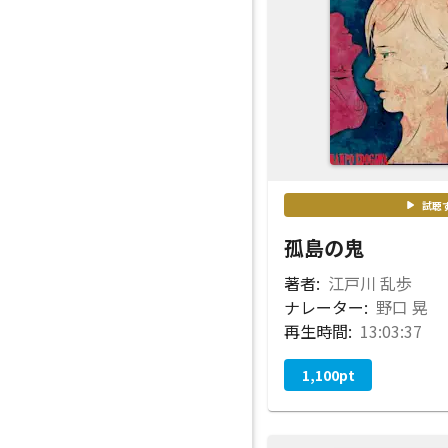
試聴
孤島の鬼
著者:
江戸川 乱歩
ナレーター:
野口 晃
再生時間:
13:03:37
1,100
pt