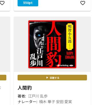
550
pt
試聴する
3
人間豹
著者:
江戸川 乱歩
ナレーター:
楠木 華子 安田 愛実