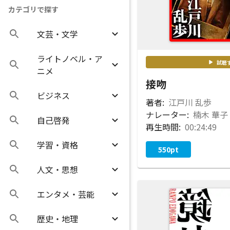
カテゴリで探す
文芸・文学
ライトノベル・ア
試聴
ニメ
接吻
ビジネス
著者:
江戸川 乱歩
ナレーター:
楠木 華子
自己啓発
再生時間:
00:24:49
学習・資格
550
pt
人文・思想
エンタメ・芸能
歴史・地理