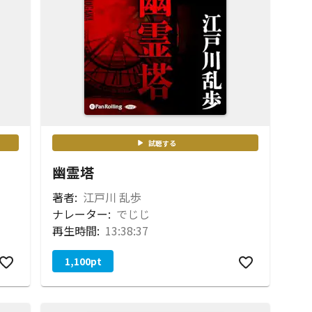
試聴する
幽霊塔
著者:
江戸川 乱歩
ナレーター:
でじじ
再生時間:
13:38:37
1,100
pt