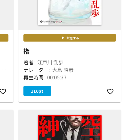
試聴する
指
著者:
江戸川 乱歩
楠木 華子 豊岡 聡仁 宮負 潤 峯 一博
ナレーター:
大島 昭彦
再生時間:
00:05:37
110
pt