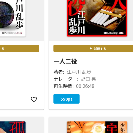
する
試聴する
一人二役
著者:
江戸川 乱歩
ナレーター:
野口 晃
再生時間:
00:26:48
550
pt