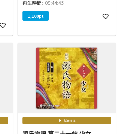
再生時間:
09:44:45
1,100
pt
試聴する
源氏物語 第二十一帖 少女