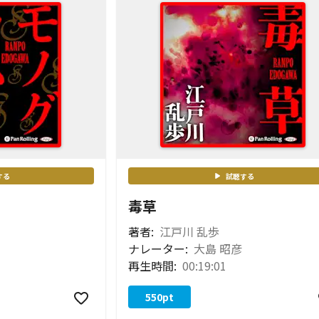
する
試聴する
毒草
著者:
江戸川 乱歩
ナレーター:
大島 昭彦
再生時間:
00:19:01
550
pt