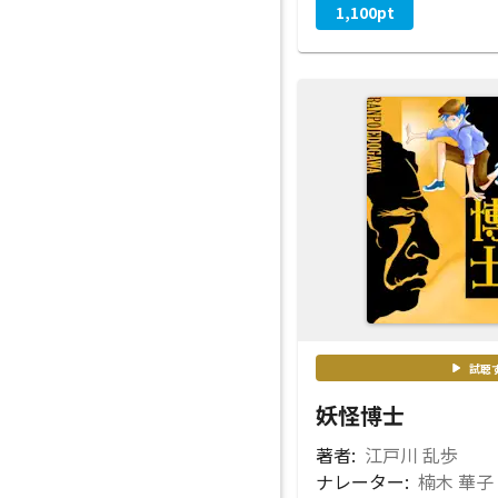
1,100
pt
試聴
妖怪博士
著者:
江戸川 乱歩
ナレーター:
楠木 華子