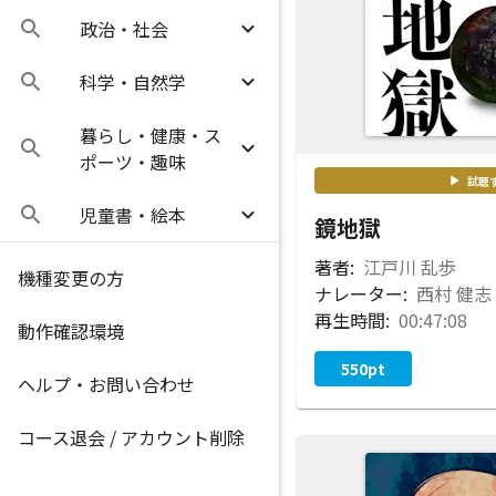
政治・社会
科学・自然学
暮らし・健康・ス
ポーツ・趣味
試聴
児童書・絵本
鏡地獄
著者:
江戸川 乱歩
機種変更の方
ナレーター:
西村 健志
再生時間:
00:47:08
動作確認環境
550
pt
ヘルプ・お問い合わせ
コース退会 / アカウント削除