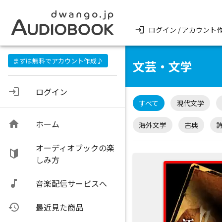
ログイン / アカウント
まずは無料でアカウント作成♪
文芸・文学
ログイン
すべて
現代文学
ホーム
海外文学
古典
オーディオブックの楽
しみ方
音楽配信サービスへ
最近見た商品