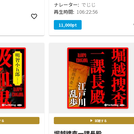
ナレーター:
でじじ
再生時間:
106:22:56
11,000
pt
する
試聴する
堀越捜査一課長殿