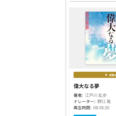
試聴
偉大なる夢
著者:
江戸川 乱歩
ナレーター:
野口 晃
再生時間:
08:38:20