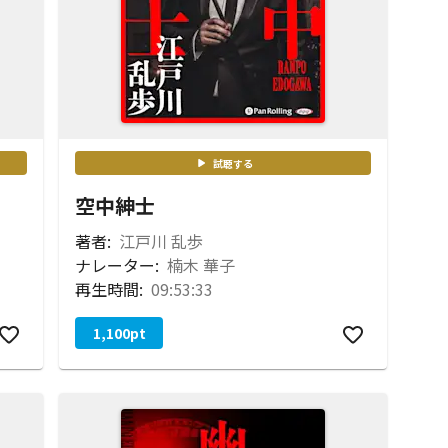
試聴する
空中紳士
著者:
江戸川 乱歩
ナレーター:
楠木 華子
再生時間:
09:53:33
1,100
pt