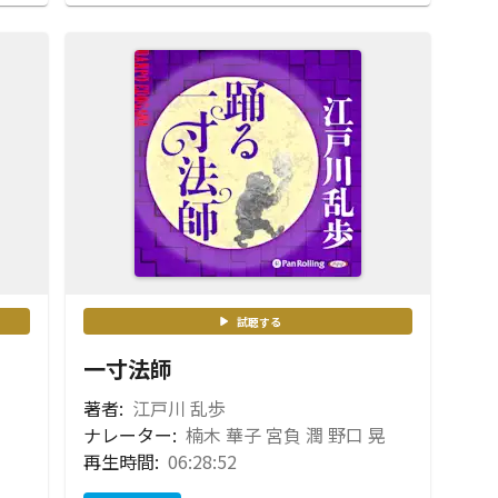
試聴する
一寸法師
著者:
江戸川 乱歩
ナレーター:
楠木 華子 宮負 潤 野口 晃
再生時間:
06:28:52