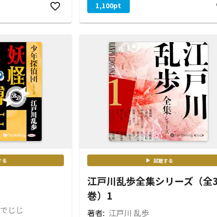
1,100
pt
する
試聴する
江戸川乱歩全集シリーズ（全
巻）1
 でじじ
著者:
江戸川 乱歩