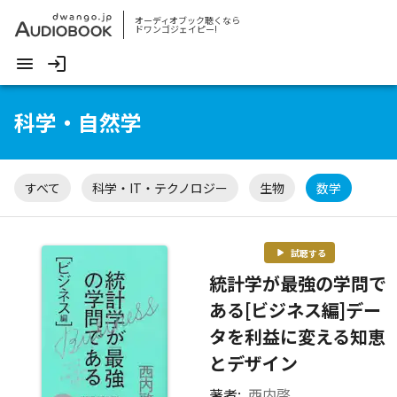
オーディオブック聴くなら
ドワンゴジェイピー!
科学・自然学
すべて
科学・IT・テクノロジー
生物
数学
試聴する
統計学が最強の学問で
ある[ビジネス編]―――デー
タを利益に変える知恵
とデザイン
著者:
西内啓