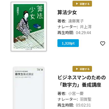
試聴する
算法少女
著者:
遠藤寛子
ナレーター:
井上澪
再生時間:
04:29:44
1,320
pt
試聴する
ビジネスマンのための
「数字力」養成講座
著者:
小宮一慶
ナレーター:
羽賀聖
再生時間:
05:02:31