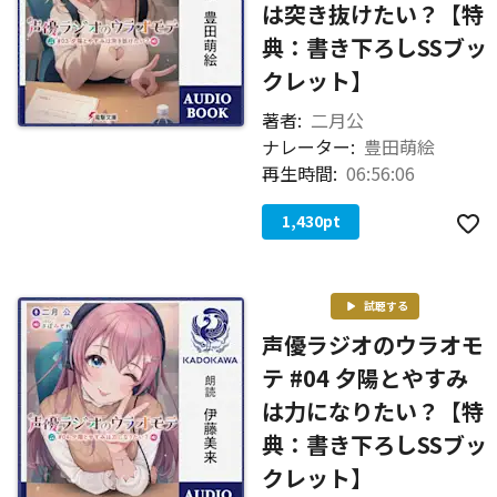
は突き抜けたい？【特
典：書き下ろしSSブッ
クレット】
著者:
二月公
ナレーター:
豊田萌絵
再生時間:
06:56:06
1,430
pt
試聴する
声優ラジオのウラオモ
テ #04 夕陽とやすみ
は力になりたい？【特
典：書き下ろしSSブッ
クレット】