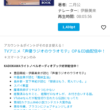
著者:
二月公
ナレーター:
伊藤美来
再生時間:
08:05:56
1,430
pt
アカウント＆ポイントがそのまま使える！
TVアニメ「声優ラジオのウラオモテ」OP＆ED曲配信中！
＊スマートフォンのみ
KADOKAWAライトノベルオーディオブック好評配信中！
豊田萌絵・伊藤美来が読む『声優ラジオのウラオモテ』
中島由貴が読む『義妹生活』
長井新・宮下早紀が読む 『探偵はもう、死んでいる。』
スパイ教室
魔導具師ダリヤはうつむかない
経験済みなキミと、 経験ゼロなオレが、 お付き合いする話。
VTuberなんだが配信切り忘れたら伝説になってた
第6回カクヨムWeb小説コンテスト大賞作品
悪役令嬢、ブラコンにジョブチェンジします