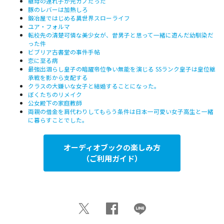
継母の連れ子が元カノだった
豚のレバーは加熱しろ
鍛冶屋ではじめる異世界スローライフ
ユア・フォルマ
転校先の清楚可憐な美少女が、昔男子と思って一緒に遊んだ幼馴染だ
った件
ビブリア古書堂の事件手帖
恋に至る病
最強出涸らし皇子の暗躍帝位争い無能を演じる SSランク皇子は皇位継
承戦を影から支配する
クラスの大嫌いな女子と結婚することになった。
ぼくたちのリメイク
公女殿下の家庭教師
両親の借金を肩代わりしてもらう条件は日本一可愛い女子高生と一緒
に暮らすことでした。
オーディオブックの楽しみ方
（ご利用ガイド）