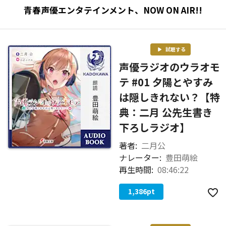
青春声優エンタテインメント、NOW ON AIR!!
試聴する
声優ラジオのウラオモ
テ #01 夕陽とやすみ
は隠しきれない？【特
典：二月 公先生書き
下ろしラジオ】
著者:
二月公
ナレーター:
豊田萌絵
再生時間:
08:46:22
1,386
pt