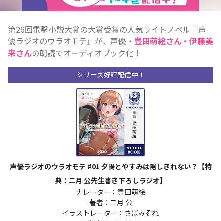
第26回電撃小説大賞の大賞受賞の人気ライトノベル『声
優ラジオのウラオモテ』が、声優・
豊田萌絵さん・伊藤美
来さん
の朗読でオーディオブック化！
シリーズ好評配信中！
声優ラジオのウラオモテ #01 夕陽とやすみは隠しきれない？【特
典：二月 公先生書き下ろしラジオ】
ナレーター：豊田萌絵
著者：二月 公
イラストレーター：さばみぞれ