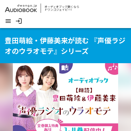
オーディオブック聴くなら
ドワンゴジェイピー!
豊田萌絵・伊藤美来が読む 『声優ラジ
オのウラオモテ』シリーズ