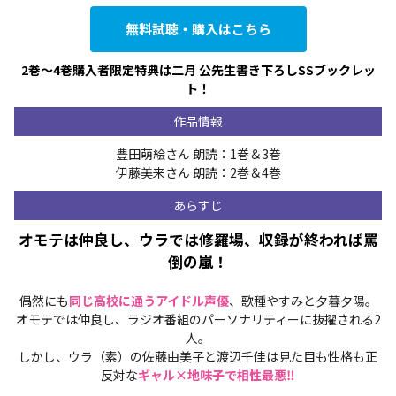
無料試聴・購入はこちら
2巻～4巻購入者限定特典は二月 公先生書き下ろしSSブックレッ
ト！
作品情報
豊田萌絵さん 朗読：1巻＆3巻
伊藤美来さん 朗読：2巻＆4巻
あらすじ
オモテは仲良し、ウラでは修羅場、収録が終われば罵
倒の嵐！
偶然にも
同じ高校に通うアイドル声優
、歌種やすみと夕暮夕陽。
オモテでは仲良し、ラジオ番組のパーソナリティーに抜擢される2
人。
しかし、ウラ（素）の佐藤由美子と渡辺千佳は見た目も性格も正
反対な
ギャル×地味子で相性最悪‼