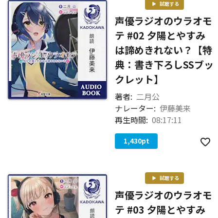
試聴する
声優ラジオのウラオモ
テ #02 夕陽とやすみ
は諦めきれない？【特
典：書き下ろしSSブッ
クレット】
著者:
二月公
ナレーター:
伊藤美来
再生時間:
08:17:11
1,430
pt
試聴する
声優ラジオのウラオモ
テ #03 夕陽とやすみ