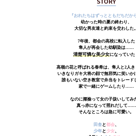
STORY
『おれたちはずっとともだちだから
幼かった時の夏の終わり、
大切な男友達と約束を交わした
7年後、都会の高校に転入した
隼人が再会した幼馴染は……
清楚可憐な美少女
になっていた
高嶺の花と呼ばれる春希は、隼人と2人き
いきなりガキ大将の顔で無邪気に笑いか
誰もいない空き教室で弁当をトレード
家で一緒にゲームしたり……
なのに揶揄って女の子扱いしてみ
真っ赤になって照れだして……
そんなところは急に可愛い。
田舎
と
都会
、
少年
と
少女
、