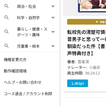
政治・社会
科学・自然学
試聴
暮らし・健康・ス
転校先の清楚可憐
ポーツ・趣味
昔男子と思って一
馴染だった件【書
児童書・絵本
声特典付き】
機種変更の方
著者:
雲雀湯
ナレーター:
小島彩
動作確認環境
再生時間:
06:24:12
ヘルプ・お問い合わせ
1,452
pt
コース退会 / アカウント削除