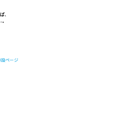
ば、
…。
特設ページ