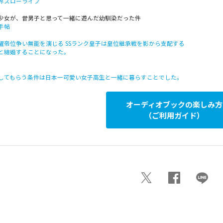
界スローライフ
少女が、昔男子と思って一緒に遊んだ幼馴染だった件
手帖
躍帝位争い無能を演じる SSランク皇子は皇位継承戦を影から支配する
と結婚することになった。
してもらう条件は日本一可愛い女子高生と一緒に暮らすことでした。
オーディオブックの楽しみ方
（ご利用ガイド）