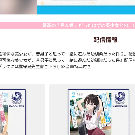
最高の「男友達」だったはずの美少女との、
配信情報
楚可憐な美少女が、昔男子と思って一緒に遊んだ幼馴染だった件２』配
楚可憐な美少女が、昔男子と思って一緒に遊んだ幼馴染だった件』配信
ブックには雲雀湯先生書き下ろしSS音声特典付き！