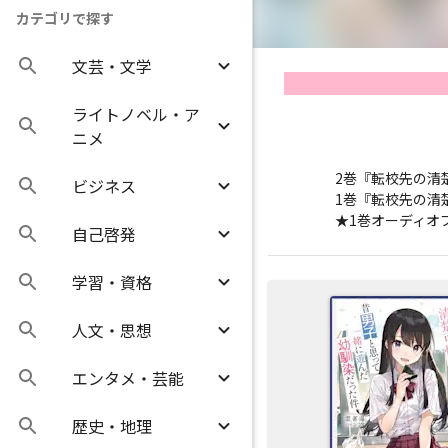
カテゴリで探す
文芸・文学
ライトノベル・ア
ニメ
2巻『転校先の清
ビジネス
1巻『転校先の清
★1巻オーディオ
自己啓発
学習・資格
人文・思想
エンタメ・芸能
歴史・地理