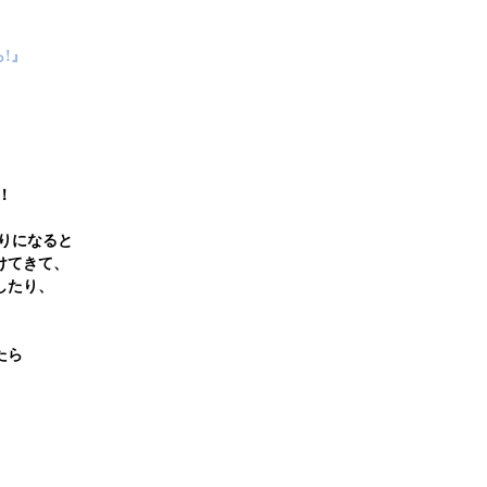
!』
。
！
りになると
けてきて、
したり、
たら