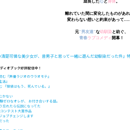
成長した
心
と
身体
。
離れていた間に変化したものがあれ
変わらない想いと約束があって…
元
"男友達"
な
幼馴染
と紡ぐ、
青春
ラブコメディ
開幕！
の清楚可憐な美少女が、昔男子と思って一緒に遊んだ幼馴染だった件』
オーディオブック好評配信中！
読む『声優ラジオのウラオモテ』
生活』
む 『探偵はもう、死んでいる。』
むかない
経験ゼロなオレが、 お付き合いする話。
信切り忘れたら伝説になってた
説コンテスト大賞作品
ジョブチェンジします
だった