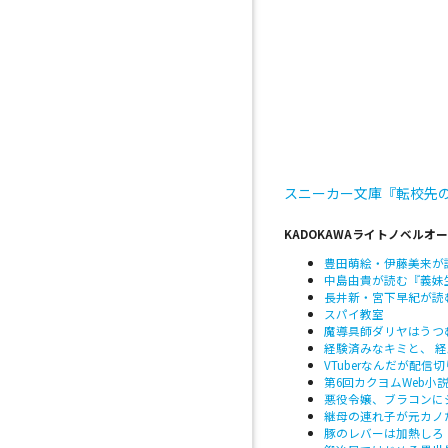
スニーカー文庫『転校先
KADOKAWAライトノベル
豊田萌絵・伊藤美来が
中島由貴が読む『義妹
長井新・宮下早紀が読
スパイ教室
魔導具師ダリヤはうつ
経験済みなキミと、 
VTuberなんだが配
第6回カクヨムWeb小
悪役令嬢、ブラコンに
継母の連れ子が元カノ
豚のレバーは加熱しろ