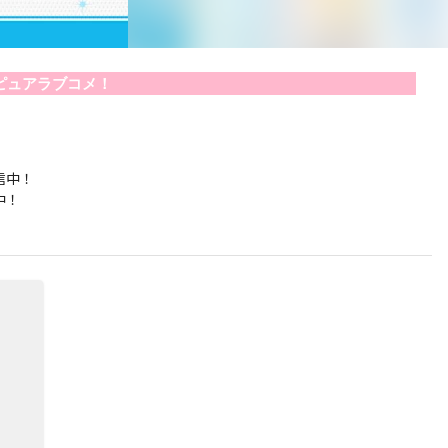
ピュアラブコメ！
信中！
中！