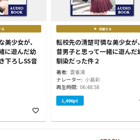
する
試聴する
な美少女が、
転校先の清楚可憐な美少女が
緒に遊んだ幼
昔男子と思って一緒に遊んだ
き下ろしSS音
馴染だった件２
著者:
雲雀湯
ナレーター:
小島彩
再生時間:
06:48:58
1,496
pt