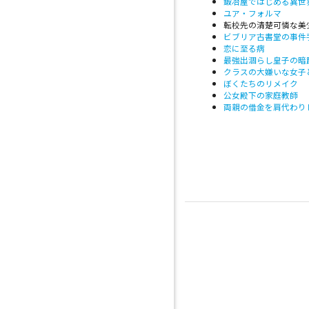
鍛冶屋ではじめる異世
ユア・フォルマ
転校先の清楚可憐な美
ビブリア古書堂の事件
恋に至る病
最強出涸らし皇子の暗
クラスの大嫌いな女子
ぼくたちのリメイク
公女殿下の家庭教師
両親の借金を肩代わり