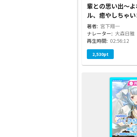
輩との思い出～よ
ル、癒やしちゃい
著者:
宮下翔一
ナレーター:
大森日雅
再生時間:
02:56:12
2,530
pt