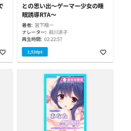
で
との思い出〜ゲーマー少女の睡
眠誘導RTA〜
著者:
宮下翔一
ナレーター:
前川涼子
再生時間:
02:22:57
2,530
pt