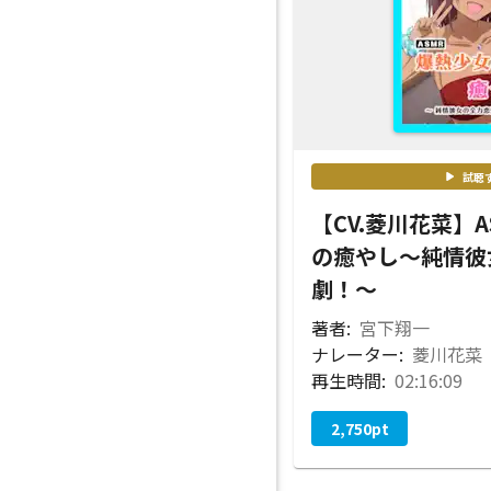
試聴
【CV.菱川花菜】
の癒やし～純情彼
劇！～
著者:
宮下翔一
ナレーター:
菱川花菜
再生時間:
02:16:09
2,750
pt