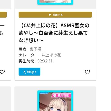
試聴する
ノ一
【CV.井上ほの花】ASMR聖女の
ふ
癒やし～白百合に芽生えし果て
なき想い～
著者:
宮下翔一
ナレーター:
井上ほの花
再生時間:
02:32:31
2,750
pt