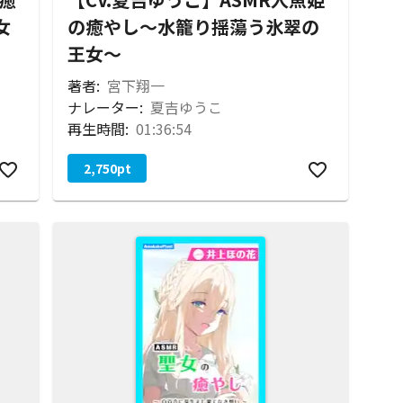
女
の癒やし～水籠り揺蕩う氷翠の
王女～
著者:
宮下翔一
ナレーター:
夏吉ゆうこ
再生時間:
01:36:54
2,750
pt