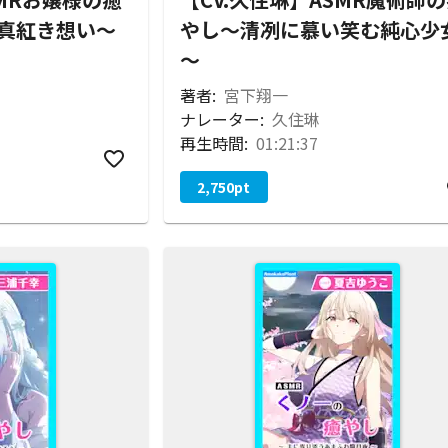
真紅き想い～
やし～清冽に慕い笑む純心少
～
著者:
宮下翔一
ナレーター:
久住琳
再生時間:
01:21:37
2,750
pt