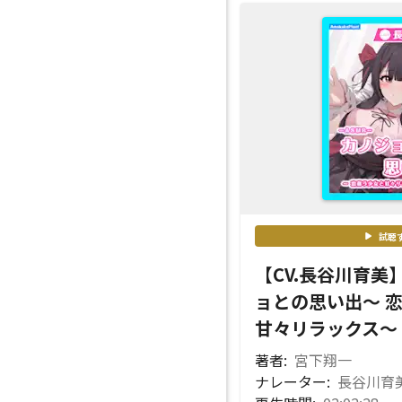
試聴
【CV.長谷川育美
ョとの思い出～ 
甘々リラックス～
著者:
宮下翔一
ナレーター:
長谷川育