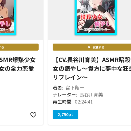
する
試聴する
ASMR爆熱少女
【CV.長谷川育美】ASMR暗
女の全力恋愛
女の癒やし〜貴方に夢中な狂
リフレイン〜
著者:
宮下翔一
ナレーター:
長谷川育美
再生時間:
02:24:41
2,750
pt