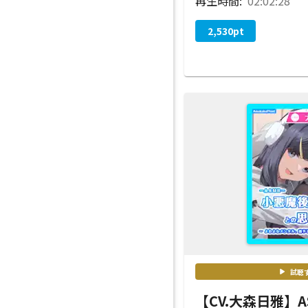
再生時間:
02:02:28
2,530
pt
試聴
【CV.大森日雅】