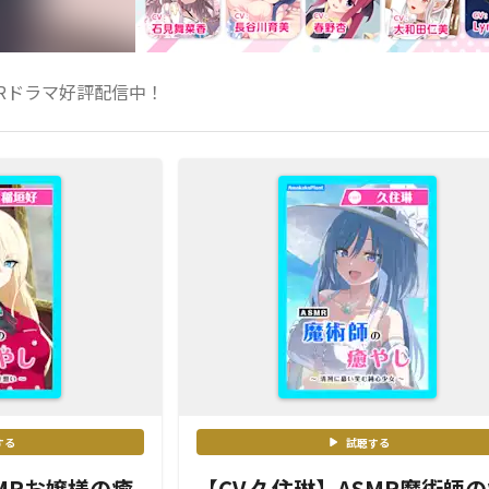
MRドラマ好評配信中！
する
試聴する
SMRお嬢様の癒
【CV.久住琳】ASMR魔術師