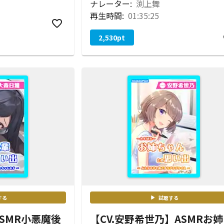
ナレーター:
渕上舞
再生時間:
01:35:25
2,530
pt
する
試聴する
ASMR小悪魔後
【CV.安野希世乃】ASMRお