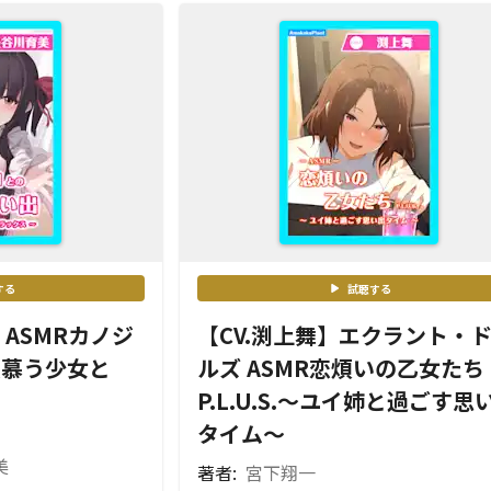
する
試聴する
】ASMRカノジ
【CV.渕上舞】エクラント・
恋慕う少女と
ルズ ASMR恋煩いの乙女たち
P.L.U.S.〜ユイ姉と過ごす思
タイム〜
美
著者:
宮下翔一