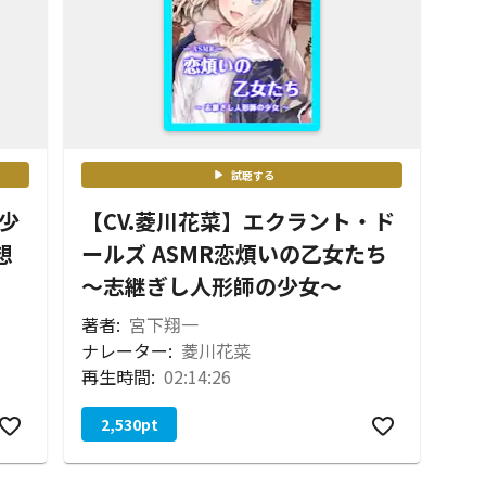
試聴する
殺少
【CV.菱川花菜】エクラント・ド
想
ールズ ASMR恋煩いの乙女たち
～志継ぎし人形師の少女～
著者:
宮下翔一
ナレーター:
菱川花菜
再生時間:
02:14:26
2,530
pt