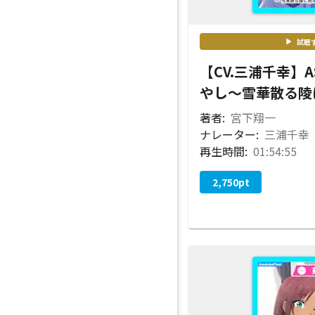
試聴
【CV.三浦千幸】
やし〜雪華散る陵
著者:
宮下翔一
ナレーター:
三浦千幸
再生時間:
01:54:55
2,750
pt