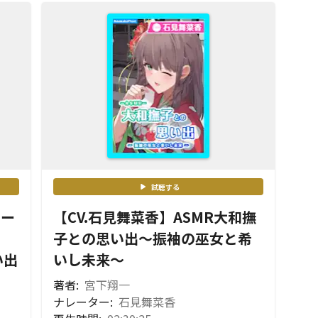
試聴する
ドー
【CV.石見舞菜香】ASMR大和撫
子との思い出〜振袖の巫女と希
い出
いし未来〜
著者:
宮下翔一
ナレーター:
石見舞菜香