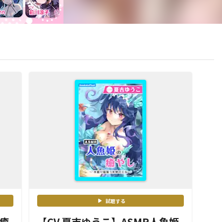
試聴する
の癒
【CV.夏吉ゆうこ】ASMR人魚姫