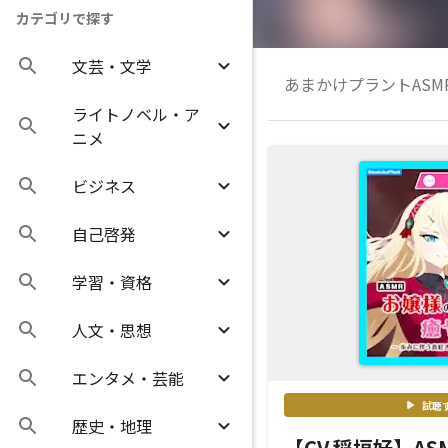
カテゴリで探す
文芸・文学
あまかけプラントAS
ライトノベル・ア
ニメ
ビジネス
自己啓発
学習・資格
人文・思想
エンタメ・芸能
試聴
歴史・地理
【CV.稲垣好】A