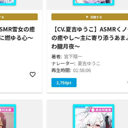
する
試聴する
ASMR雪女の癒
【CV.夏吉ゆうこ】ASMRく
に燃ゆる心〜
の癒やし～主に寄り添うあま
わ朧月夜～
著者:
宮下翔一
ナレーター:
夏吉ゆうこ
再生時間:
01:56:06
2,750
pt