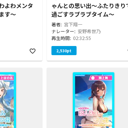
わよわメンタ
ゃんとの思い出～ふたりきり
ます～
過ごすラブラブタイム～
著者:
宮下翔一
ナレーター:
安野希世乃
再生時間:
02:32:55
2,530
pt