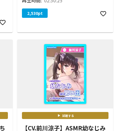
再生時間:
02:30:25
2,530
pt
試聴する
姉ち
【CV.前川涼子】ASMR幼なじみ