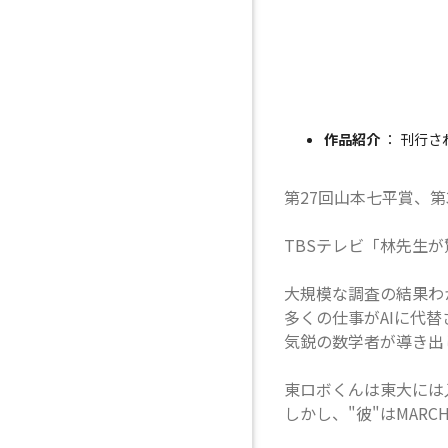
作品紹介
： 刊行
第27回山本七平賞、
TBSテレビ「林先生
大規模な調査の結果わ
多くの仕事がAIに代
気鋭の数学者が導き出
東ロボくんは東大には
しかし、"彼"はMA