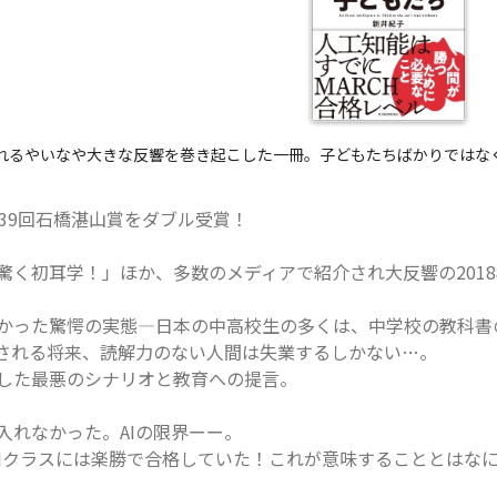
されるやいなや大きな反響を巻き起こした一冊。子どもたちばかりではな
第39回石橋湛山賞をダブル受賞！
が驚く初耳学！」ほか、多数のメディアで紹介され大反響の201
かった驚愕の実態―日本の中高校生の多くは、中学校の教科書
替される将来、読解力のない人間は失業するしかない…。
した最悪のシナリオと教育への提言。
入れなかった。AIの限界ーー。
RCHクラスには楽勝で合格していた！これが意味することとはな