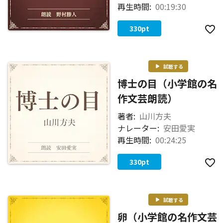
再生時間:
00:19:30
330
pt
試聴する
博士の目（小学館の名
作文芸朗読）
著者:
山川方夫
ナレーター:
安田愛実
再生時間:
00:24:25
330
pt
試聴する
卵（小学館の名作文芸