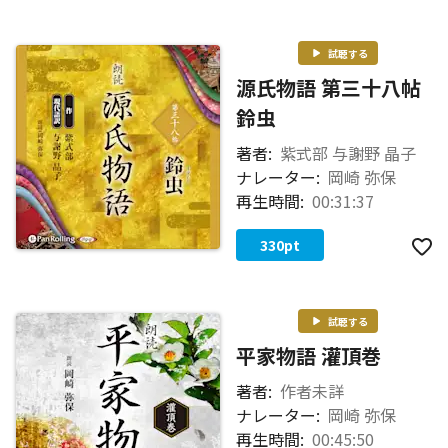
試聴する
源氏物語 第三十八帖
鈴虫
著者:
紫式部 与謝野 晶子
ナレーター:
岡崎 弥保
再生時間:
00:31:37
330
pt
試聴する
平家物語 灌頂巻
著者:
作者未詳
ナレーター:
岡崎 弥保
再生時間:
00:45:50