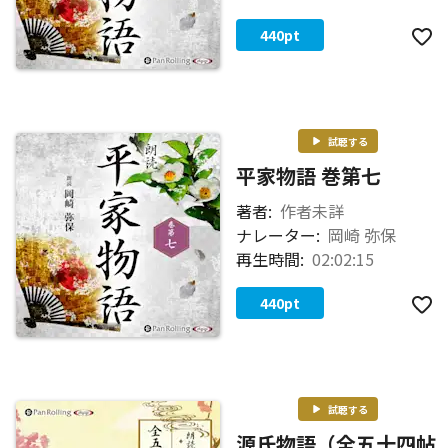
440
pt
試聴する
平家物語 巻第七
著者:
作者未詳
ナレーター:
岡崎 弥保
再生時間:
02:02:15
440
pt
試聴する
源氏物語（全五十四帖