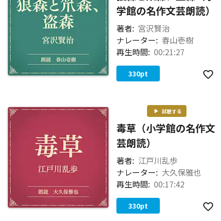
学館の名作文芸朗読）
著者:
宮沢賢治
ナレーター:
春山壱樹
再生時間:
00:21:27
330
pt
試聴する
毒草（小学館の名作文
芸朗読）
著者:
江戸川乱歩
ナレーター:
大久保雅也
再生時間:
00:17:42
330
pt