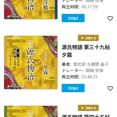
ナレーター:
岡崎 弥保
再生時間:
00:37:59
330
pt
試聴する
源氏物語 第三十九帖
夕霧
著者:
紫式部 与謝野 晶子
ナレーター:
岡崎 弥保
再生時間:
02:48:23
330
pt
試聴する
源氏物語 第四十五帖