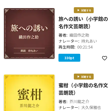
試聴する
旅への誘い（小学館の
名作文芸朗読）
著者:
織田作之助
ナレーター:
持丸あい
再生時間:
00:21:54
330
pt
試聴する
蜜柑（小学館の名作文
芸朗読）
著者:
芥川龍之介
ナレーター:
大久保雅也