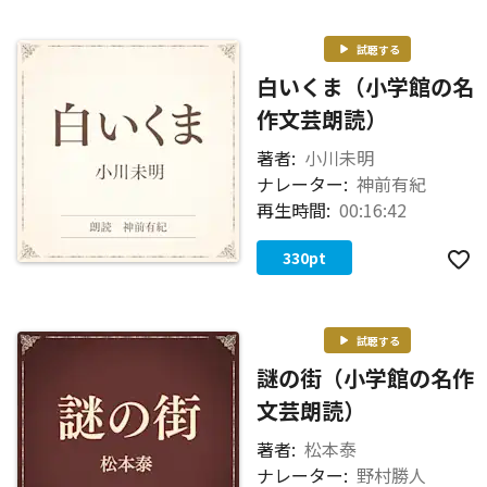
試聴する
白いくま（小学館の名
作文芸朗読）
著者:
小川未明
ナレーター:
神前有紀
再生時間:
00:16:42
330
pt
試聴する
謎の街（小学館の名作
文芸朗読）
著者:
松本泰
ナレーター:
野村勝人