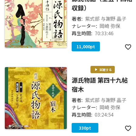
収録）
著者:
紫式部 与謝野 晶子
ナレーター:
岡崎 弥保
再生時間:
70:33:46
11,000
pt
試聴する
源氏物語 第四十九帖
宿木
著者:
紫式部 与謝野 晶子
ナレーター:
岡崎 弥保
再生時間:
03:24:54
330
pt