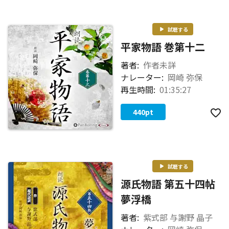
試聴する
平家物語 巻第十二
著者:
作者未詳
ナレーター:
岡崎 弥保
再生時間:
01:35:27
440
pt
試聴する
源氏物語 第五十四帖
夢浮橋
著者:
紫式部 与謝野 晶子