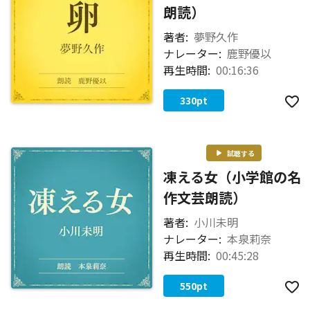
朗読）
著者:
夢野久作
ナレーター:
鹿野優以
再生時間:
00:16:36
330
pt
試聴する
凍える女（小学館の名
作文芸朗読）
著者:
小川未明
ナレーター:
本泉莉奈
再生時間:
00:45:28
550
pt