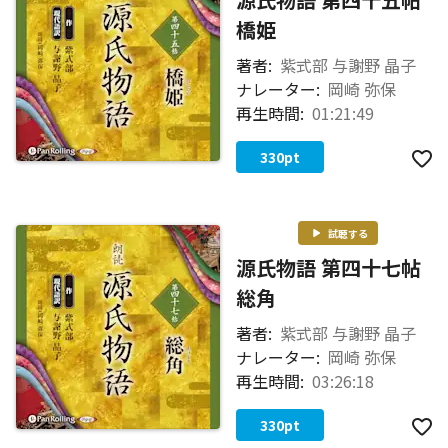
橋姫
著者:
紫式部 与謝野 晶子
ナレーター:
岡崎 弥保
再生時間:
01:21:49
330
pt
試聴する
源氏物語 第四十七帖
総角
著者:
紫式部 与謝野 晶子
ナレーター:
岡崎 弥保
再生時間:
03:26:18
330
pt