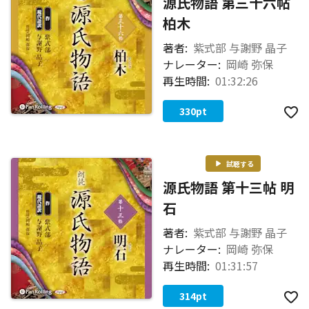
源氏物語 第三十六帖
柏木
著者:
紫式部 与謝野 晶子
ナレーター:
岡崎 弥保
再生時間:
01:32:26
330
pt
試聴する
源氏物語 第十三帖 明
石
著者:
紫式部 与謝野 晶子
ナレーター:
岡崎 弥保
再生時間:
01:31:57
314
pt