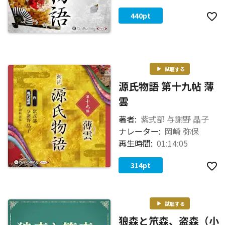
440
pt
試聴する
源氏物語 第十九帖 薄
雲
著者:
紫式部 与謝野 晶子
ナレーター:
岡崎 弥保
再生時間:
01:14:05
314
pt
試聴する
狼森と笊森、盗森（小