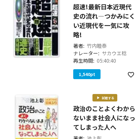
超速!最新日本近現代
史の流れ―つかみにく
い近現代を一気に攻
略!
著者:
竹内睦泰
ナレーター:
サカウエ稔
再生時間:
05:40:40
1,540
pt
試聴する
政治のことよくわから
ないまま社会人になっ
てしまった人へ
著者:
池上彰