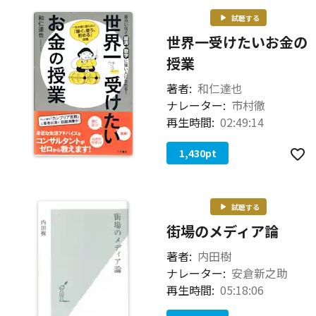
試聴する
世界一受けたいお金の
授業
著者:
和仁達也
ナレーター:
市村徹
再生時間:
02:49:14
1,430
pt
試聴する
街場のメディア論
著者:
内田樹
ナレーター:
安倉新之助
再生時間:
05:18:06