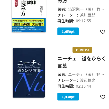
み方
著者:
渋沢栄一（著） 竹内均（編・解説）
ナレーター:
茶川亜郎
再生時間:
09:17:55
1,650
pt
試聴する
ニーチェ 道をひらく
言葉
著者:
ニーチェ（著） 野田恭子（訳）
ナレーター:
渡辺博之
再生時間:
02:15:44
1,430
pt