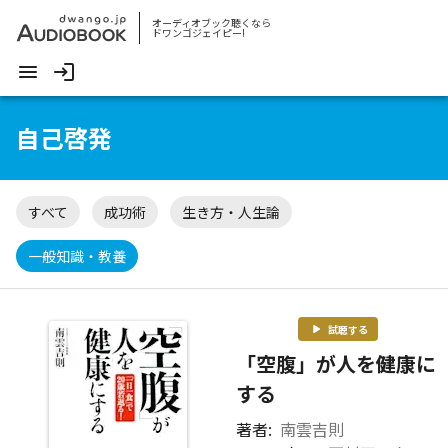
オーディオブック聴くなら
ドワンゴジェイピー!
自己啓発
すべて
成功術
生き方・人生論
一般知識・教養
試聴する
「空腹」が人を健康に
する
著者:
南雲吉則