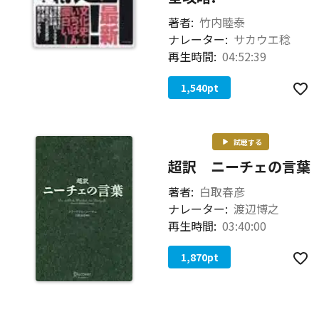
著者:
竹内睦泰
ナレーター:
サカウエ稔
再生時間:
04:52:39
1,540
pt
試聴する
超訳 ニーチェの言葉
著者:
白取春彦
ナレーター:
渡辺博之
再生時間:
03:40:00
1,870
pt