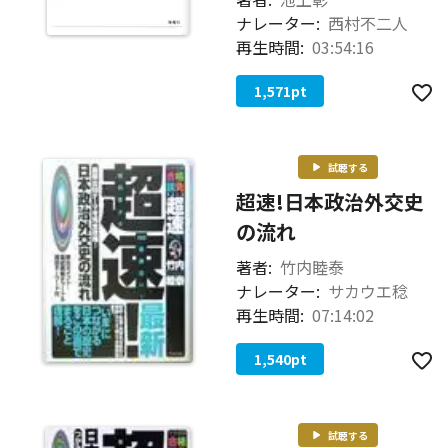
ナレーター:
西村不二人
再生時間:
03:54:16
1,571
pt
試聴する
超速!日本政治外交史
の流れ
著者:
竹内睦泰
ナレーター:
サカウエ稔
再生時間:
07:14:02
1,540
pt
試聴する