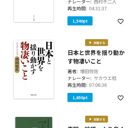
ナレーター:
西村不二人
再生時間:
04:31:37
1,540
pt
試聴する
日本と世界を揺り動か
す物凄いこと
著者:
増田悦佐
ナレーター:
サカウエ稔
再生時間:
07:06:36
1,650
pt
試聴する