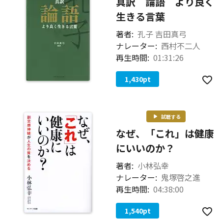
真訳 論語 より良く
生きる言葉
著者:
孔子 吉田真弓
ナレーター:
西村不二人
再生時間:
01:31:26
1,430
pt
試聴する
なぜ、「これ」は健康
にいいのか？
著者:
小林弘幸
ナレーター:
鬼塚啓之進
再生時間:
04:38:00
1,540
pt