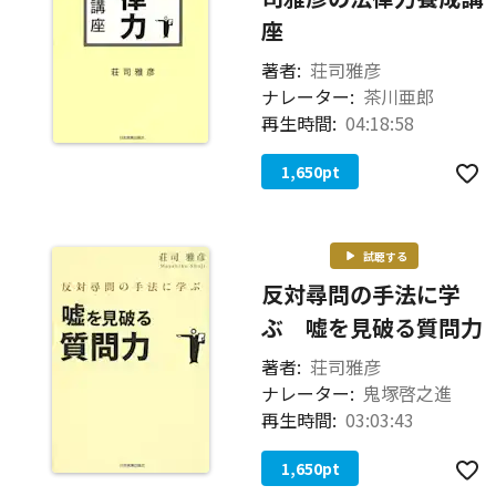
座
著者:
荘司雅彦
ナレーター:
茶川亜郎
再生時間:
04:18:58
1,650
pt
試聴する
反対尋問の手法に学
ぶ 嘘を見破る質問力
著者:
荘司雅彦
ナレーター:
鬼塚啓之進
再生時間:
03:03:43
1,650
pt