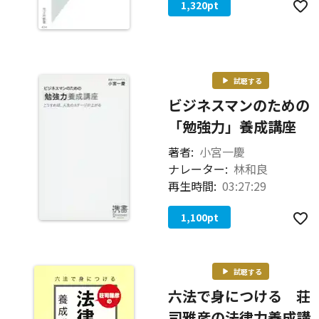
1,320
pt
試聴する
ビジネスマンのための
「勉強力」養成講座
著者:
小宮一慶
ナレーター:
林和良
再生時間:
03:27:29
1,100
pt
試聴する
六法で身につける 荘
司雅彦の法律力養成講