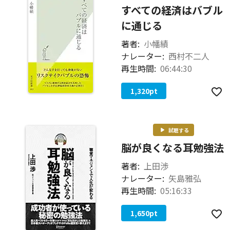
すべての経済はバブル
に通じる
著者:
小幡績
ナレーター:
西村不二人
再生時間:
06:44:30
1,320
pt
試聴する
脳が良くなる耳勉強法
著者:
上田渉
ナレーター:
矢島雅弘
再生時間:
05:16:33
1,650
pt