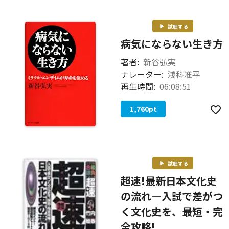
試聴する
病気にならない生き方
著者:
新谷弘実
ナレーター:
浅科准平
再生時間:
06:08:51
1,760
pt
試聴する
超速!最新日本文化史
の流れ―入試で差がつ
く文化史を、最短・完
全攻略!