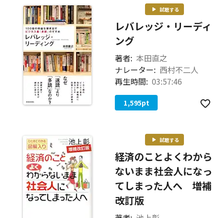
試聴する
レバレッジ・リーディ
ング
著者:
本田直之
ナレーター:
西村不二人
再生時間:
03:57:46
1,595
pt
試聴する
経済のことよくわから
ないまま社会人になっ
てしまった人へ 増補
改訂版
著者:
池上彰