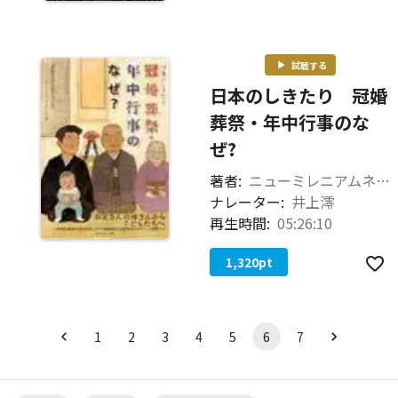
試聴する
日本のしきたり 冠婚
葬祭・年中行事のな
ぜ?
著者:
ニューミレニアムネットワーク（編著） 神崎宣武（監修）
ナレーター:
井上澪
再生時間:
05:26:10
1,320
pt
1
2
3
4
5
6
7