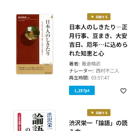
試聴する
日本人のしきたり―正
月行事、豆まき、大安
吉日、厄年…に込めら
れた知恵と心
著者:
飯倉晴武
ナレーター:
西村不二人
再生時間:
03:57:47
1,257
pt
試聴する
渋沢栄一「論語」の読