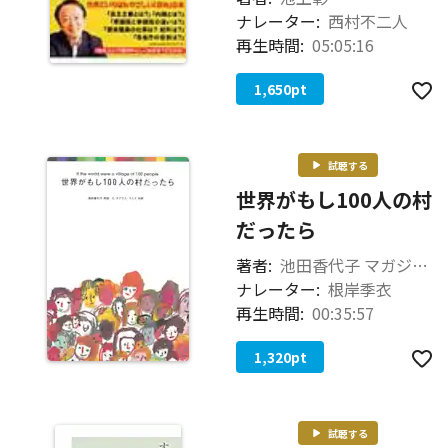
ナレーター:
西村不二人
再生時間:
05:05:16
1,650
pt
試聴する
世界がもし100人の村
だったら
著者:
池田香代子 マガジンハウス
ナレーター:
根岸季衣
再生時間:
00:35:57
1,320
pt
試聴する