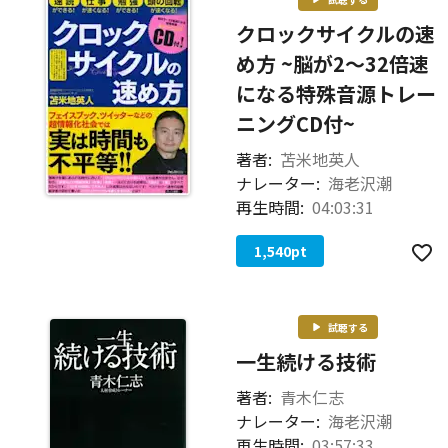
クロックサイクルの速
め方 ~脳が2～32倍速
になる特殊音源トレー
ニングCD付~
著者:
苫米地英人
ナレーター:
海老沢潮
再生時間:
04:03:31
1,540
pt
試聴する
一生続ける技術
著者:
青木仁志
ナレーター:
海老沢潮
再生時間:
03:57:33