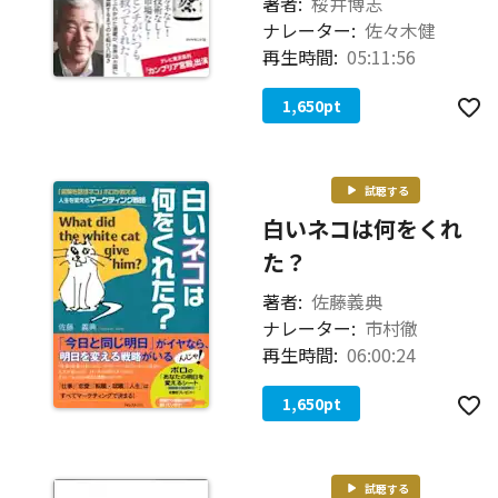
著者:
桜井博志
ナレーター:
佐々木健
再生時間:
05:11:56
1,650
pt
試聴する
白いネコは何をくれ
た？
著者:
佐藤義典
ナレーター:
市村徹
再生時間:
06:00:24
1,650
pt
試聴する