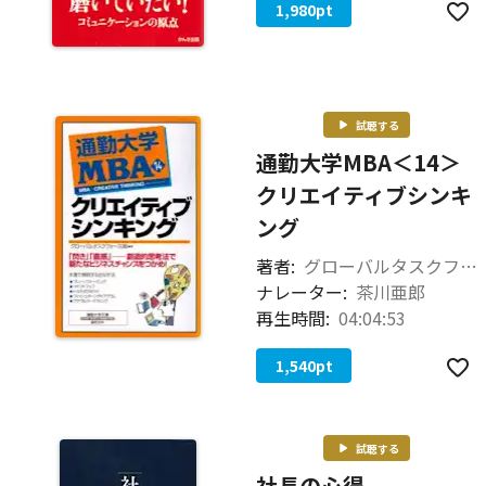
1,980
pt
試聴する
通勤大学MBA＜14＞
クリエイティブシンキ
ング
著者:
グローバルタスクフォース
ナレーター:
茶川亜郎
再生時間:
04:04:53
1,540
pt
試聴する
社長の心得