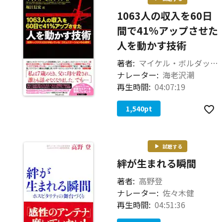
1063人の収入を60日
間で41%アップさせた
人を動かす技術
著者:
マイケル・ボルダック（著） 堀江 信宏（訳）
ナレーター:
海老沢潮
再生時間:
04:07:19
1,540
pt
試聴する
絆が生まれる瞬間
著者:
高野登
ナレーター:
佐々木健
再生時間:
04:51:36