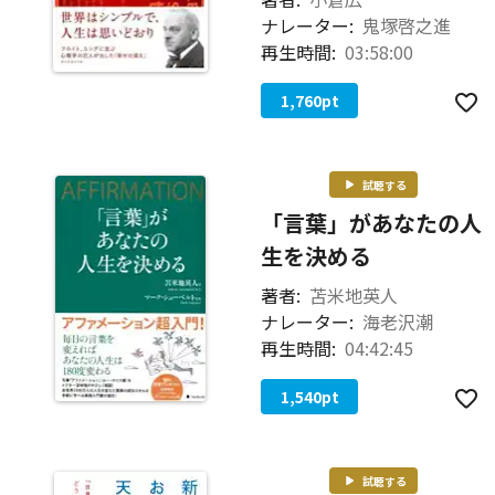
ナレーター:
鬼塚啓之進
再生時間:
03:58:00
1,760
pt
試聴する
「言葉」があなたの人
生を決める
著者:
苫米地英人
ナレーター:
海老沢潮
再生時間:
04:42:45
1,540
pt
試聴する