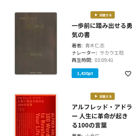
試聴する
一歩前に踏み出せる勇
気の書
著者:
青木仁志
ナレーター:
サカウエ稔
再生時間:
03:09:41
1,430
pt
試聴する
アルフレッド・アドラ
ー 人生に革命が起き
る100の言葉
著者:
小倉広