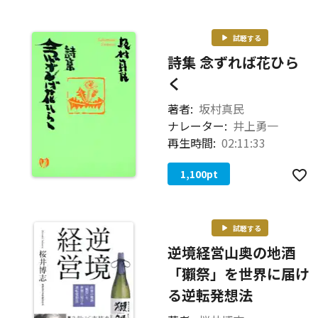
試聴する
詩集 念ずれば花ひら
く
著者:
坂村真民
ナレーター:
井上勇一
再生時間:
02:11:33
1,100
pt
試聴する
逆境経営―――山奥の地酒
「獺祭」を世界に届け
る逆転発想法