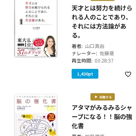
天才とは努力を続けら
れる人のことであり、
それには方法論があ
る。
著者:
山口真由
ナレーター:
佐藤葵
再生時間:
03:28:57
1,430
pt
試聴する
アタマがみるみるシャ
ープになる！！脳の強
化書