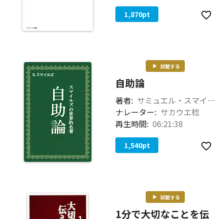
1,870
pt
試聴する
自助論
著者:
サミュエル・スマイルズ
ナレーター:
サカウエ稔
再生時間:
06:21:38
1,540
pt
試聴する
1分で大切なことを伝