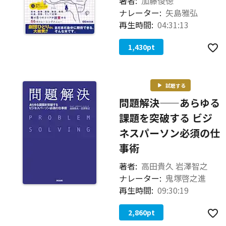
著者:
加藤俊徳
ナレーター:
矢島雅弘
再生時間:
04:31:13
1,430
pt
試聴する
問題解決――あらゆる
課題を突破する ビジ
ネスパーソン必須の仕
事術
著者:
高田貴久 岩澤智之
ナレーター:
鬼塚啓之進
再生時間:
09:30:19
2,860
pt