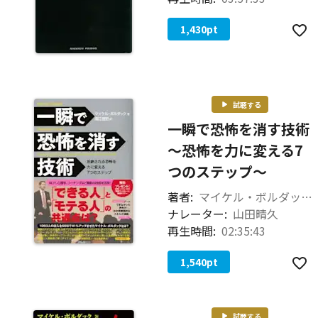
1,430
pt
試聴する
一瞬で恐怖を消す技術
～恐怖を力に変える7
つのステップ～
著者:
マイケル・ボルダック（著） 堀江 信宏（翻訳）
ナレーター:
山田晴久
再生時間:
02:35:43
1,540
pt
試聴する