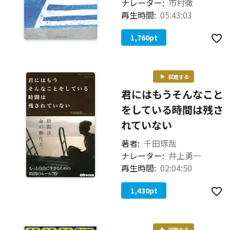
ナレーター:
市村徹
再生時間:
05:43:03
1,760
pt
試聴する
君にはもうそんなこと
をしている時間は残さ
れていない
著者:
千田琢哉
ナレーター:
井上勇一
再生時間:
02:04:50
1,430
pt
試聴する