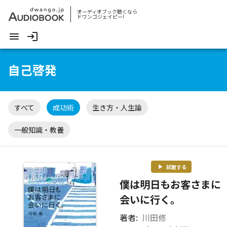
オーディオブック聴くなら
ドワンゴジェイピー!
自己啓発
すべて
成功術
生き方・人生論
一般知識・教養
試聴する
僕は明日もお客さまに
会いに行く。
著者:
川田修