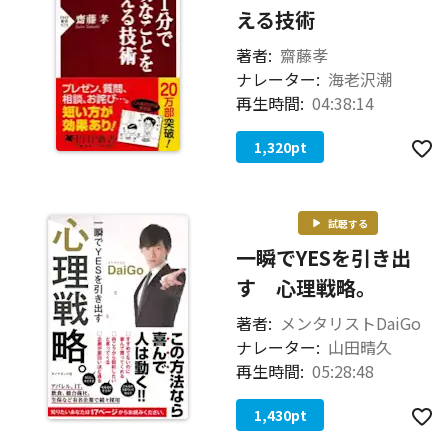
える技術
著者:
齋藤孝
ナレーター:
海老沢潮
再生時間:
04:38:14
1,320
pt
試聴する
一瞬でYESを引き出
す 心理戦略。
著者:
メンタリストDaiGo
ナレーター:
山田晴久
再生時間:
05:28:48
1,430
pt