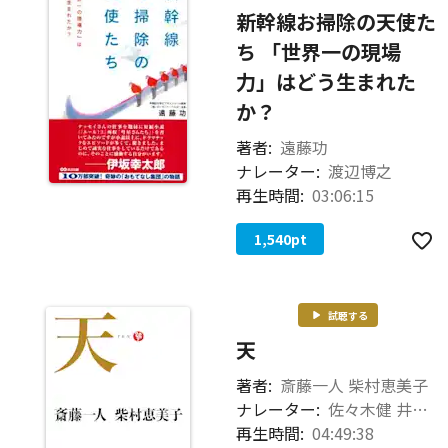
新幹線お掃除の天使た
ち 「世界一の現場
力」はどう生まれた
か？
著者:
遠藤功
ナレーター:
渡辺博之
再生時間:
03:06:15
1,540
pt
試聴する
天
著者:
斎藤一人 柴村恵美子
ナレーター:
佐々木健 井上澪
再生時間:
04:49:38