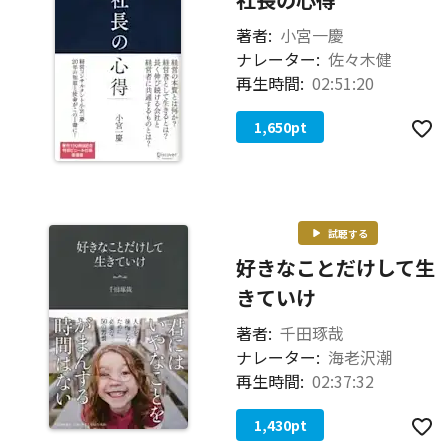
著者:
小宮一慶
ナレーター:
佐々木健
再生時間:
02:51:20
1,650
pt
試聴する
好きなことだけして生
きていけ
著者:
千田琢哉
ナレーター:
海老沢潮
再生時間:
02:37:32
1,430
pt