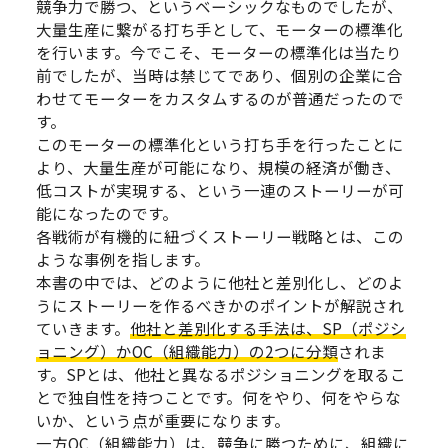
競争力で勝つ、というベーシックなものでしたが、
大量生産に繋がる打ち手として、モーターの標準化
を行います。今でこそ、モーターの標準化は当たり
前でしたが、当時は禁じてであり、個別の企業に合
わせてモーターをカスタムするのが普通だったので
す。
このモーターの標準化という打ち手を行ったことに
より、大量生産が可能になり、規模の経済が働き、
低コストが実現する、という一連のストーリーが可
能になったのです。
各戦術が有機的に紐づくストーリー戦略とは、この
ような事例を指します。
本書の中では、どのように他社と差別化し、どのよ
うにストーリーを作るべきかのポイントが解説され
ていきます。
他社と差別化する手法は、SP（ポジシ
ョニング）かOC（組織能力）の2つに分類
されま
す。SPとは、他社と異なるポジショニングを取るこ
とで独自性を持つことです。何をやり、何をやらな
いか、という点が重要になります。
一方OC（組織能力）は、競争に勝つために、組織に