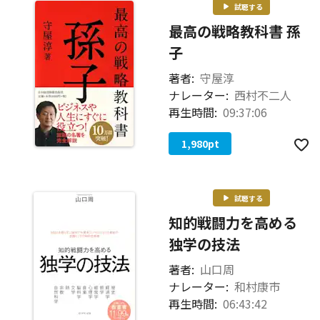
試聴する
最高の戦略教科書 孫
子
著者:
守屋淳
ナレーター:
西村不二人
再生時間:
09:37:06
1,980
pt
試聴する
知的戦闘力を高める
独学の技法
著者:
山口周
ナレーター:
和村康市
再生時間:
06:43:42