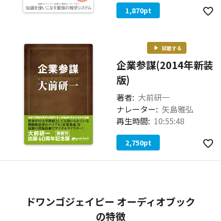
1,870
pt
試聴する
企業参謀(2014年新装
版)
著者:
大前研一
ナレーター:
矢島雅弘
再生時間:
10:55:48
2,750
pt
ドワンゴジェイピー オーディオブック
の特徴