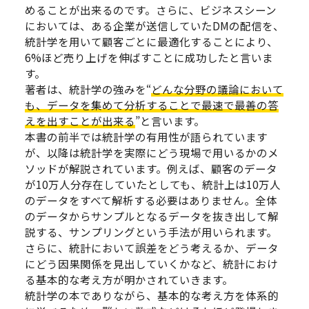
めることが出来るのです。さらに、ビジネスシーン
においては、ある企業が送信していたDMの配信を、
統計学を用いて顧客ごとに最適化することにより、
6%ほど売り上げを伸ばすことに成功したと言いま
す。
著者は、統計学の強みを“
どんな分野の議論において
も、データを集めて分析することで最速で最善の答
えを出すことが出来る
”と言います。
本書の前半では統計学の有用性が語られています
が、以降は統計学を実際にどう現場で用いるかのメ
ソッドが解説されています。例えば、顧客のデータ
が10万人分存在していたとしても、統計上は10万人
のデータをすべて解析する必要はありません。全体
のデータからサンプルとなるデータを抜き出して解
説する、サンプリングという手法が用いられます。
さらに、統計において誤差をどう考えるか、データ
にどう因果関係を見出していくかなど、統計におけ
る基本的な考え方が明かされていきます。
統計学の本でありながら、基本的な考え方を体系的