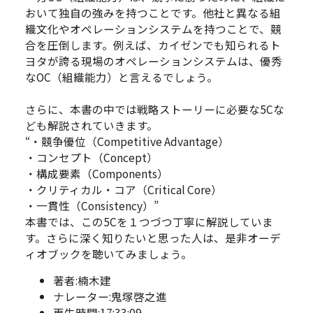
おいて独自の強みを持つことです。他社と異なる組
織文化やオペレーションシステムを持つことで、競
合を圧倒します。例えば、カイゼンでも知られるト
ヨタが誇る現場のオペレーションシステムは、優秀
なOC（組織能力）と言えるでしょう。
さらに、本書の中では戦略ストーリーに必要な5Cな
ども解説されていきます。
“・競争優位（Competitive Advantage）
・コンセプト（Concept）
・構成要素（Components）
・クリティカル・コア（Critical Core）
・一貫性（Consistency）”
本書では、この5Cを１つづつ丁寧に解説していま
す。さらに深く知りたいと思った人は、是非オーデ
ィオブックを聴いてみましょう。
著者:楠木建
ナレーター:鬼塚啓之進
再生時間:17:33:09