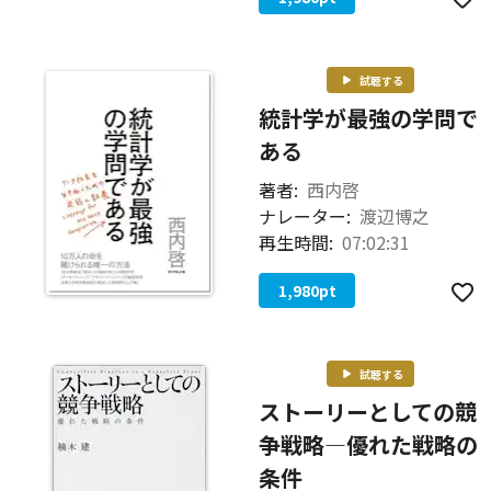
試聴する
統計学が最強の学問で
ある
著者:
西内啓
ナレーター:
渡辺博之
再生時間:
07:02:31
1,980
pt
試聴する
ストーリーとしての競
争戦略―優れた戦略の
条件