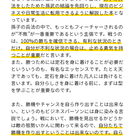
法をしたためた孫武の結論を先回りし、現在のビジ
ネスや日常生活に転用できるように解説した本
とな
っています。
孫子の兵法の中で、もっともフィーチャーされるの
が“不敗”が一番重要であるという主張です。戦うの
は、
100%の勝ちを確信できる、有利な状況のとき
だけ。自分が不利な状況の場合は、止める勇気を持
つことが重要
だと言います。
また、勝つためには定石を身に着けることが必要だ
といういうのも、有名なエッセンスです。たとえ天
才であっても、定石を身に着けた凡人には負けると
言います。自分らしさを身に着ける前に、まずは型
を学ぶことが重要なのです。
また、勝機やチャンスを自ら作り出すことは出来な
い、というのもビジネスパーソンには身に染みる言
説でしょう。戦において、勝機を見出せるかどうか
は敵の態勢いかんに関わって来るので、
自分たちで
勝機を作り出すということは出来ないのです。自ら