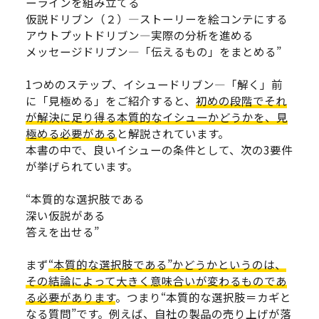
ーラインを組み立てる
仮説ドリブン（２）―ストーリーを絵コンテにする
アウトプットドリブン―実際の分析を進める
メッセージドリブン―「伝えるもの」をまとめる”
1つめのステップ、イシュードリブン―「解く」前
に「見極める」をご紹介すると、
初めの段階でそれ
が解決に足り得る本質的なイシューかどうかを、見
極める必要がある
と解説されています。
本書の中で、良いイシューの条件として、次の3要件
が挙げられています。
“本質的な選択肢である
深い仮説がある
答えを出せる”
まず
“本質的な選択肢である”かどうかというのは、
その結論によって大きく意味合いが変わるものであ
る必要があります
。つまり“本質的な選択肢＝カギと
なる質問”です。例えば、自社の製品の売り上げが落