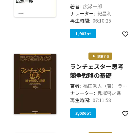
著者:
広瀬一郎
ナレーター:
紀昌利
再生時間:
06:10:25
1,903
pt
試聴する
ランチェスター思考
競争戦略の基礎
著者:
福田秀人（著） ランチェスター戦略学会（監修）
ナレーター:
鬼塚啓之進
再生時間:
07:11:58
3,036
pt