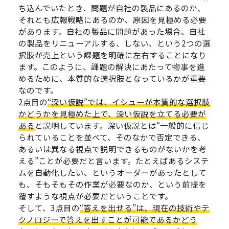
ち込んでいたとき、問題が自社の製品にあるのか、
それとも広報戦略にあるのか、原因を見極める必要
があります。自社の製品に問題があった場合、自社
の製品をリニューアルする、しない、という2つの選
択肢が売上という課題を明確に左右することになり
ます。このように、課題の解決にあたって物事を進
めるために、本質的な選択肢となっているかが重要
なのです。
2点目の
“深い仮説”では、イシューが本質的な選択肢
かどうかを見極めた上で、深い仮説を立てる必要が
ある
と説明しています。深い仮説とは“一般的に信じ
られていることを並べて、そのなかで否定できる、
あるいは異なる視点で説明できるものがないかを考
える”ことが必要だと言います。たとえばあるシステ
ムを自動化したい、というオーダーがあったとして
も、そもそもその作業が必要なのか、という前提を
覆すような視点が必要だということです。
そして、3点目の
“答えを出せる”は、現在の技術やテ
クノロジーで答えを出すことが可能であるかどう