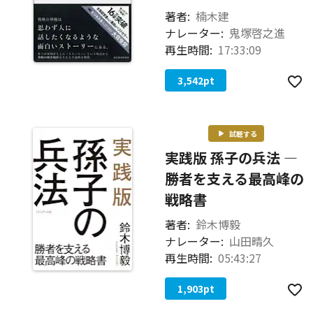
著者:
楠木建
ナレーター:
鬼塚啓之進
再生時間:
17:33:09
3,542
pt
試聴する
実践版 孫子の兵法 ―
勝者を支える最高峰の
戦略書
著者:
鈴木博毅
ナレーター:
山田晴久
再生時間:
05:43:27
1,903
pt